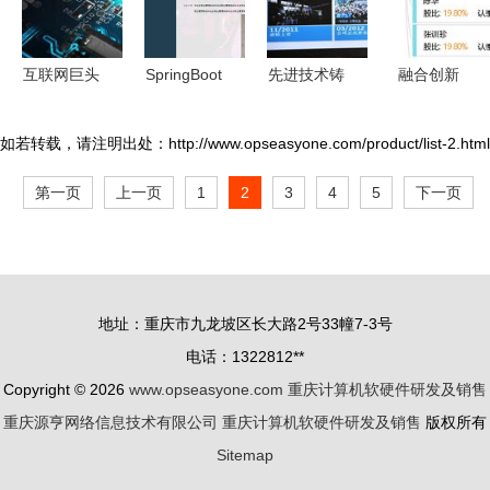
售布局
解决方案
Zynq平台
的全面解
互联网巨头
SpringBoot
先进技术铸
融合创新
析》
布局AI芯片
毕业生就业
就商务典范
重庆市九龙
驱动芯片产
管理系统
探秘福建奔
坡区星火食
如若转载，请注明出处：http://www.opseasyone.com/product/list-2.html
业变革与重
研究背景、
驰工厂与重
品机械厂的
第一页
上一页
1
2
3
4
5
下一页
庆计算产业
意义、目
庆计算机软
软硬件协同
发展新机遇
的、内容、
硬件研发
发展之路
方案与预期
成果
地址：重庆市九龙坡区长大路2号33幢7-3号
电话：1322812**
Copyright © 2026
www.opseasyone.com
重庆计算机软硬件研发及销售
重庆源亨网络信息技术有限公司
重庆计算机软硬件研发及销售
版权所有
Sitemap