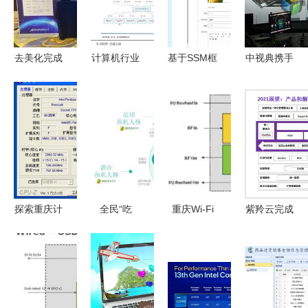
去美化完成
计算机行业
基于SSM框
中视典携手
第一台纯国
深度研究报
架的超市自
中国船舶集
产电脑在重
告 CPU生
助收银系统
团，助力工
庆诞生，网
态价值与机
设计与实现
业仿真系统
友 终于等
遇研究——
在重庆的软
到了
以重庆计算
硬件研发与
机软硬件研
销售创新
发及销售为
探索重庆计
全民“吃
重庆Wi-Fi
紫羚云完成
例
算机软硬件
鸡”引电脑
无线产品研
数千万元A
研发及销售
换机热潮，
发与测试解
轮融资，腾
市场 主流
看联想如何
决方案，助
讯产业生态
设备型号与
借PMP营销
力计算机软
投资领投，