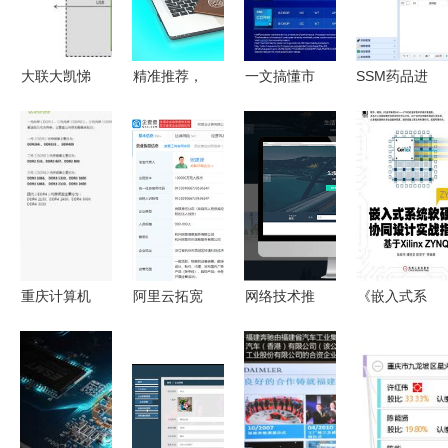
发展趋势
迎战国庆销
硬件一体化
加速新一代
售季
发展
ITSM产品
研发
大联大凯悌
精准推荐，
一文搞懂市
SSM药品进
集团推出多
专业服务
售主流笔记
货销售仓储
功能平板电
——重庆某
本电脑
库存信息管
脑参考设计
科技公司电
CPU，兼谈
理系统 重
方案，助力
脑销售情景
重庆计算机
庆计算机软
重庆计算机
对话
软硬件研发
硬件研发与
软硬件研发
与销售
销售实战指
与销售升级
南
重庆计算机
阿里云拓宽
网络技术推
《嵌入式系
软硬件研发
业务版图
广与技术服
统软硬件协
及销售 给
新增物联网
务 重庆地
同设计实战
电脑新装内
设备销售，
区计算机软
指南（第2
存条需要设
强化重庆软
硬件研发与
版）——基
置什么吗？
硬件研发销
销售一体化
于Xilinx