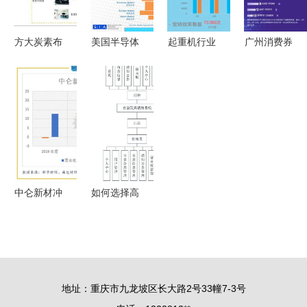
销售新篇章
高护城河，
兼论重庆计
方大炭素布
美国半导体
起重机行业
广州消费券
算机软硬件
局石墨烯前
产业的全球
数字化浪潮
助阵，京东
研发及销售
沿，重庆软
领导地位与
趋势洞察与
购物节
的启示
硬件研发双
中国重庆的
重庆软硬件
OPPO、小
轮驱动构建
产业机遇
研发销售的
米、魅族等
产业新生态
——基于
数字营销新
手机单笔至
2020年美
路径
高减400元
国半导体产
中仑新材冲
如何选择高
业协会报告
刺IPO背后
质量的计算
的观察
隐忧 产品
机毕业设计
单一化与研
以
发投入不足
SpringBoot
地址：重庆市九龙坡区长大路2号33幢7-3号
的挑战
盲盒玩具销