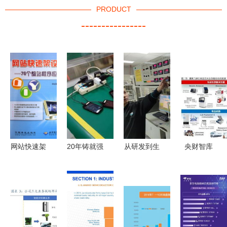
PRODUCT
----------------
网站快速架
20年铸就强
从研发到生
央财智库
设DIY 76个
大研发实力
产全链自控
生命科学服
整站程序应
酷派工厂行
酷冷至尊重
务行业研究
用宝典与软
探秘——重
庆工厂行实
——创新研
硬件动手实
庆计算机软
录
发为基石，
践指南
硬件研发及
产品力铸就